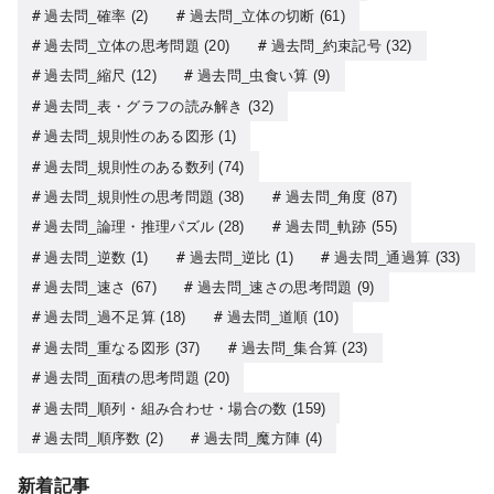
過去問_確率
(2)
過去問_立体の切断
(61)
過去問_立体の思考問題
(20)
過去問_約束記号
(32)
過去問_縮尺
(12)
過去問_虫食い算
(9)
過去問_表・グラフの読み解き
(32)
過去問_規則性のある図形
(1)
過去問_規則性のある数列
(74)
過去問_規則性の思考問題
(38)
過去問_角度
(87)
過去問_論理・推理パズル
(28)
過去問_軌跡
(55)
過去問_逆数
(1)
過去問_逆比
(1)
過去問_通過算
(33)
過去問_速さ
(67)
過去問_速さの思考問題
(9)
過去問_過不足算
(18)
過去問_道順
(10)
過去問_重なる図形
(37)
過去問_集合算
(23)
過去問_面積の思考問題
(20)
過去問_順列・組み合わせ・場合の数
(159)
過去問_順序数
(2)
過去問_魔方陣
(4)
新着記事