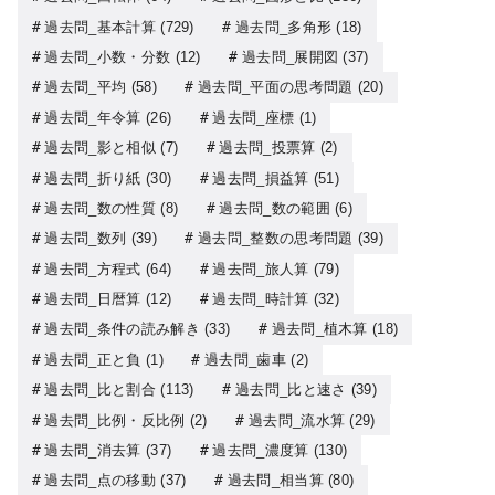
過去問_基本計算
(729)
過去問_多角形
(18)
過去問_小数・分数
(12)
過去問_展開図
(37)
過去問_平均
(58)
過去問_平面の思考問題
(20)
過去問_年令算
(26)
過去問_座標
(1)
過去問_影と相似
(7)
過去問_投票算
(2)
過去問_折り紙
(30)
過去問_損益算
(51)
過去問_数の性質
(8)
過去問_数の範囲
(6)
過去問_数列
(39)
過去問_整数の思考問題
(39)
過去問_方程式
(64)
過去問_旅人算
(79)
過去問_日暦算
(12)
過去問_時計算
(32)
過去問_条件の読み解き
(33)
過去問_植木算
(18)
過去問_正と負
(1)
過去問_歯車
(2)
過去問_比と割合
(113)
過去問_比と速さ
(39)
過去問_比例・反比例
(2)
過去問_流水算
(29)
過去問_消去算
(37)
過去問_濃度算
(130)
過去問_点の移動
(37)
過去問_相当算
(80)