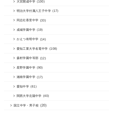
大宮開成中学
(100)
明治大学付属八王子中学
(17)
同志社香里中学
(33)
成城学園中学
(19)
かえつ有明中学
(14)
愛知工業大学名電中学
(108)
森村学園中等部
(12)
星野学園中学
(90)
湘南学園中学
(17)
愛知中学
(61)
関西大学北陽中学
(40)
(20)
国立中学・男子校