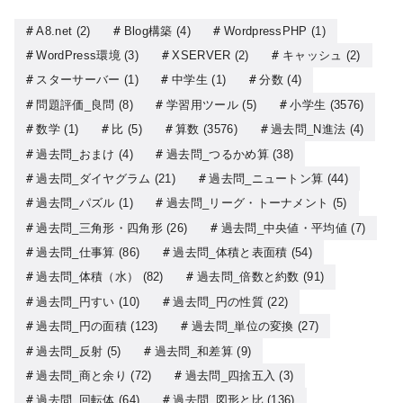
A8.net
(2)
Blog構築
(4)
WordpressPHP
(1)
WordPress環境
(3)
XSERVER
(2)
キャッシュ
(2)
スターサーバー
(1)
中学生
(1)
分数
(4)
問題評価_良問
(8)
学習用ツール
(5)
小学生
(3576)
数学
(1)
比
(5)
算数
(3576)
過去問_N進法
(4)
過去問_おまけ
(4)
過去問_つるかめ算
(38)
過去問_ダイヤグラム
(21)
過去問_ニュートン算
(44)
過去問_パズル
(1)
過去問_リーグ・トーナメント
(5)
過去問_三角形・四角形
(26)
過去問_中央値・平均値
(7)
過去問_仕事算
(86)
過去問_体積と表面積
(54)
過去問_体積（水）
(82)
過去問_倍数と約数
(91)
過去問_円すい
(10)
過去問_円の性質
(22)
過去問_円の面積
(123)
過去問_単位の変換
(27)
過去問_反射
(5)
過去問_和差算
(9)
過去問_商と余り
(72)
過去問_四捨五入
(3)
過去問_回転体
(64)
過去問_図形と比
(136)