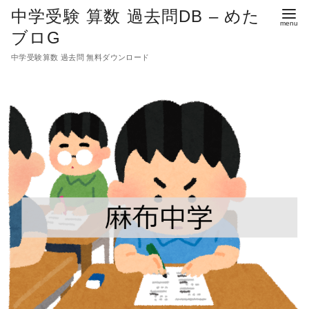
中学受験 算数 過去問DB – めた
ブロG
中学受験算数 過去問 無料ダウンロード
コ
ン
テ
ン
ツ
へ
移
動