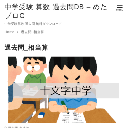
中学受験 算数 過去問DB – めた
ブロG
中学受験算数 過去問 無料ダウンロード
コ
Home
過去問_相当算
ン
過去問_相当算
テ
ン
ツ
へ
移
動
過去問_相当算