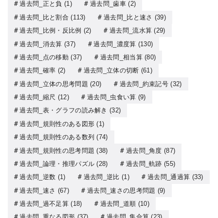
過去問_正と負
(1)
過去問_歯車
(2)
過去問_比と割合
(113)
過去問_比と速さ
(39)
過去問_比例・反比例
(2)
過去問_流水算
(29)
過去問_消去算
(37)
過去問_濃度算
(130)
過去問_点の移動
(37)
過去問_相当算
(80)
過去問_確率
(2)
過去問_立体の切断
(61)
過去問_立体の思考問題
(20)
過去問_約束記号
(32)
過去問_縮尺
(12)
過去問_虫食い算
(9)
過去問_表・グラフの読み解き
(32)
過去問_規則性のある図形
(1)
過去問_規則性のある数列
(74)
過去問_規則性の思考問題
(38)
過去問_角度
(87)
過去問_論理・推理パズル
(28)
過去問_軌跡
(55)
過去問_逆数
(1)
過去問_逆比
(1)
過去問_通過算
(33)
過去問_速さ
(67)
過去問_速さの思考問題
(9)
過去問_過不足算
(18)
過去問_道順
(10)
過去問_重なる図形
(37)
過去問_集合算
(23)