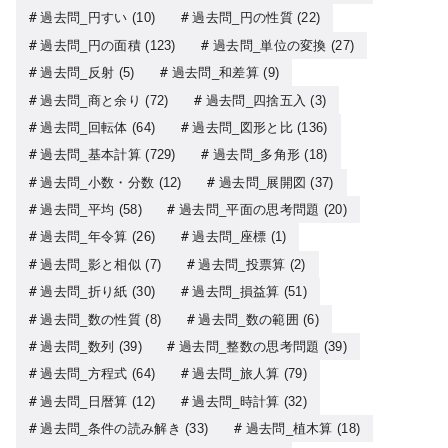
過去問_円すい
(10)
過去問_円の性質
(22)
過去問_円の面積
(123)
過去問_単位の変換
(27)
過去問_反射
(5)
過去問_和差算
(9)
過去問_商と余り
(72)
過去問_四捨五入
(3)
過去問_回転体
(64)
過去問_図形と比
(136)
過去問_基本計算
(729)
過去問_多角形
(18)
過去問_小数・分数
(12)
過去問_展開図
(37)
過去問_平均
(58)
過去問_平面の思考問題
(20)
過去問_年令算
(26)
過去問_座標
(1)
過去問_影と相似
(7)
過去問_投票算
(2)
過去問_折り紙
(30)
過去問_損益算
(51)
過去問_数の性質
(8)
過去問_数の範囲
(6)
過去問_数列
(39)
過去問_整数の思考問題
(39)
過去問_方程式
(64)
過去問_旅人算
(79)
過去問_日暦算
(12)
過去問_時計算
(32)
過去問_条件の読み解き
(33)
過去問_植木算
(18)