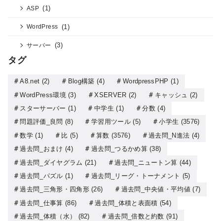
(1)
ASP
(1)
WordPress
(3)
サーバー
タグ
A8.net
(2)
Blog構築
(4)
WordpressPHP
(1)
WordPress環境
(3)
XSERVER
(2)
キャッシュ
(2)
スターサーバー
(1)
中学生
(1)
分数
(4)
問題評価_良問
(8)
学習用ツール
(5)
小学生
(3576)
数学
(1)
比
(5)
算数
(3576)
過去問_N進法
(4)
過去問_おまけ
(4)
過去問_つるかめ算
(38)
過去問_ダイヤグラム
(21)
過去問_ニュートン算
(44)
過去問_パズル
(1)
過去問_リーグ・トーナメント
(5)
過去問_三角形・四角形
(26)
過去問_中央値・平均値
(7)
過去問_仕事算
(86)
過去問_体積と表面積
(54)
過去問_体積（水）
(82)
過去問_倍数と約数
(91)