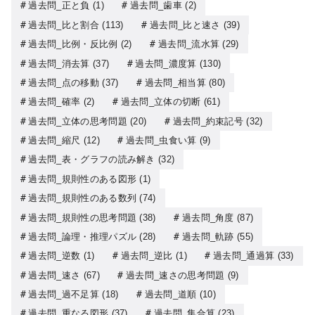
過去問_正と負
(1)
過去問_歯車
(2)
過去問_比と割合
(113)
過去問_比と速さ
(39)
過去問_比例・反比例
(2)
過去問_流水算
(29)
過去問_消去算
(37)
過去問_濃度算
(130)
過去問_点の移動
(37)
過去問_相当算
(80)
過去問_確率
(2)
過去問_立体の切断
(61)
過去問_立体の思考問題
(20)
過去問_約束記号
(32)
過去問_縮尺
(12)
過去問_虫食い算
(9)
過去問_表・グラフの読み解き
(32)
過去問_規則性のある図形
(1)
過去問_規則性のある数列
(74)
過去問_規則性の思考問題
(38)
過去問_角度
(87)
過去問_論理・推理パズル
(28)
過去問_軌跡
(55)
過去問_逆数
(1)
過去問_逆比
(1)
過去問_通過算
(33)
過去問_速さ
(67)
過去問_速さの思考問題
(9)
過去問_過不足算
(18)
過去問_道順
(10)
過去問_重なる図形
(37)
過去問_集合算
(23)