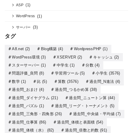
(1)
ASP
(1)
WordPress
(3)
サーバー
タグ
A8.net
(2)
Blog構築
(4)
WordpressPHP
(1)
WordPress環境
(3)
XSERVER
(2)
キャッシュ
(2)
スターサーバー
(1)
中学生
(1)
分数
(4)
問題評価_良問
(8)
学習用ツール
(5)
小学生
(3576)
数学
(1)
比
(5)
算数
(3576)
過去問_N進法
(4)
過去問_おまけ
(4)
過去問_つるかめ算
(38)
過去問_ダイヤグラム
(21)
過去問_ニュートン算
(44)
過去問_パズル
(1)
過去問_リーグ・トーナメント
(5)
過去問_三角形・四角形
(26)
過去問_中央値・平均値
(7)
過去問_仕事算
(86)
過去問_体積と表面積
(54)
過去問_体積（水）
(82)
過去問_倍数と約数
(91)