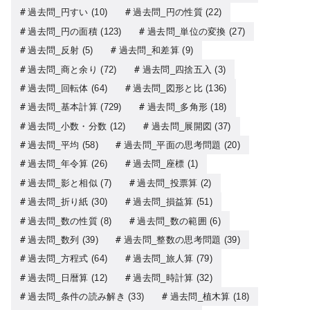
過去問_円すい
(10)
過去問_円の性質
(22)
過去問_円の面積
(123)
過去問_単位の変換
(27)
過去問_反射
(5)
過去問_和差算
(9)
過去問_商と余り
(72)
過去問_四捨五入
(3)
過去問_回転体
(64)
過去問_図形と比
(136)
過去問_基本計算
(729)
過去問_多角形
(18)
過去問_小数・分数
(12)
過去問_展開図
(37)
過去問_平均
(58)
過去問_平面の思考問題
(20)
過去問_年令算
(26)
過去問_座標
(1)
過去問_影と相似
(7)
過去問_投票算
(2)
過去問_折り紙
(30)
過去問_損益算
(51)
過去問_数の性質
(8)
過去問_数の範囲
(6)
過去問_数列
(39)
過去問_整数の思考問題
(39)
過去問_方程式
(64)
過去問_旅人算
(79)
過去問_日暦算
(12)
過去問_時計算
(32)
過去問_条件の読み解き
(33)
過去問_植木算
(18)