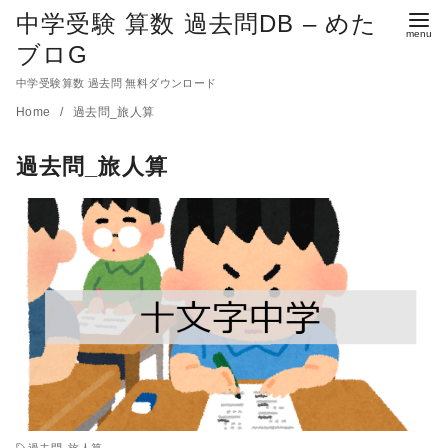
中学受験 算数 過去問DB – めた
ブロG
中学受験算数 過去問 無料ダウンロード
コ
Home
過去問_旅人算
ン
過去問_旅人算
テ
ン
ツ
へ
移
動
過去問_旅人算