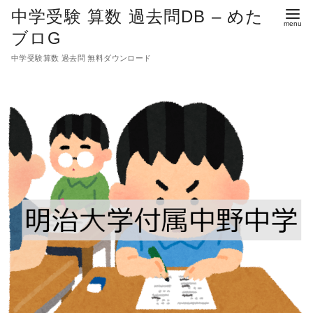
中学受験 算数 過去問DB – めた
ブロG
中学受験算数 過去問 無料ダウンロード
コ
ン
テ
ン
ツ
へ
移
動