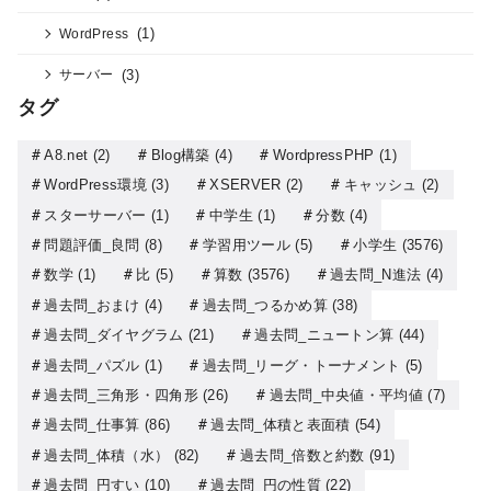
(1)
WordPress
(3)
サーバー
タグ
A8.net
(2)
Blog構築
(4)
WordpressPHP
(1)
WordPress環境
(3)
XSERVER
(2)
キャッシュ
(2)
スターサーバー
(1)
中学生
(1)
分数
(4)
問題評価_良問
(8)
学習用ツール
(5)
小学生
(3576)
数学
(1)
比
(5)
算数
(3576)
過去問_N進法
(4)
過去問_おまけ
(4)
過去問_つるかめ算
(38)
過去問_ダイヤグラム
(21)
過去問_ニュートン算
(44)
過去問_パズル
(1)
過去問_リーグ・トーナメント
(5)
過去問_三角形・四角形
(26)
過去問_中央値・平均値
(7)
過去問_仕事算
(86)
過去問_体積と表面積
(54)
過去問_体積（水）
(82)
過去問_倍数と約数
(91)
過去問_円すい
(10)
過去問_円の性質
(22)