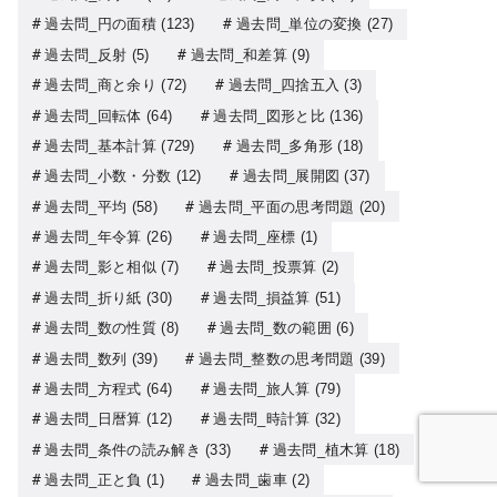
過去問_円の面積
(123)
過去問_単位の変換
(27)
過去問_反射
(5)
過去問_和差算
(9)
過去問_商と余り
(72)
過去問_四捨五入
(3)
過去問_回転体
(64)
過去問_図形と比
(136)
過去問_基本計算
(729)
過去問_多角形
(18)
過去問_小数・分数
(12)
過去問_展開図
(37)
過去問_平均
(58)
過去問_平面の思考問題
(20)
過去問_年令算
(26)
過去問_座標
(1)
過去問_影と相似
(7)
過去問_投票算
(2)
過去問_折り紙
(30)
過去問_損益算
(51)
過去問_数の性質
(8)
過去問_数の範囲
(6)
過去問_数列
(39)
過去問_整数の思考問題
(39)
過去問_方程式
(64)
過去問_旅人算
(79)
過去問_日暦算
(12)
過去問_時計算
(32)
過去問_条件の読み解き
(33)
過去問_植木算
(18)
過去問_正と負
(1)
過去問_歯車
(2)