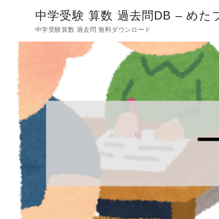
中学受験 算数 過去問DB – めた
中学受験算数 過去問 無料ダウンロード
コ
ン
テ
ン
ツ
へ
移
動