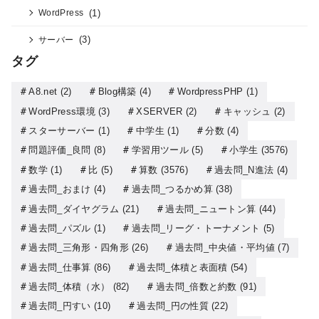
(1)
WordPress
(3)
サーバー
タグ
A8.net
(2)
Blog構築
(4)
WordpressPHP
(1)
WordPress環境
(3)
XSERVER
(2)
キャッシュ
(2)
スターサーバー
(1)
中学生
(1)
分数
(4)
問題評価_良問
(8)
学習用ツール
(5)
小学生
(3576)
数学
(1)
比
(5)
算数
(3576)
過去問_N進法
(4)
過去問_おまけ
(4)
過去問_つるかめ算
(38)
過去問_ダイヤグラム
(21)
過去問_ニュートン算
(44)
過去問_パズル
(1)
過去問_リーグ・トーナメント
(5)
過去問_三角形・四角形
(26)
過去問_中央値・平均値
(7)
過去問_仕事算
(86)
過去問_体積と表面積
(54)
過去問_体積（水）
(82)
過去問_倍数と約数
(91)
過去問_円すい
(10)
過去問_円の性質
(22)