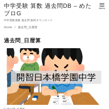
中学受験 算数 過去問DB – めた
ブロG
中学受験算数 過去問 無料ダウンロード
コ
Home
過去問_日暦算
ン
過去問_日暦算
テ
ン
ツ
へ
移
動
過去問_日暦算