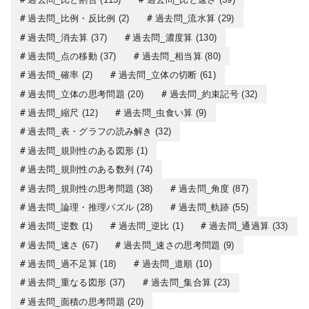
過去問_比例・反比例
(2)
過去問_流水算
(29)
過去問_消去算
(37)
過去問_濃度算
(130)
過去問_点の移動
(37)
過去問_相当算
(80)
過去問_確率
(2)
過去問_立体の切断
(61)
過去問_立体の思考問題
(20)
過去問_約束記号
(32)
過去問_縮尺
(12)
過去問_虫食い算
(9)
過去問_表・グラフの読み解き
(32)
過去問_規則性のある図形
(1)
過去問_規則性のある数列
(74)
過去問_規則性の思考問題
(38)
過去問_角度
(87)
過去問_論理・推理パズル
(28)
過去問_軌跡
(55)
過去問_逆数
(1)
過去問_逆比
(1)
過去問_通過算
(33)
過去問_速さ
(67)
過去問_速さの思考問題
(9)
過去問_過不足算
(18)
過去問_道順
(10)
過去問_重なる図形
(37)
過去問_集合算
(23)
過去問_面積の思考問題
(20)