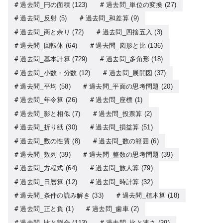
過去問_円の面積
(123)
過去問_単位の変換
(27)
過去問_反射
(5)
過去問_和差算
(9)
過去問_商と余り
(72)
過去問_四捨五入
(3)
過去問_回転体
(64)
過去問_図形と比
(136)
過去問_基本計算
(729)
過去問_多角形
(18)
過去問_小数・分数
(12)
過去問_展開図
(37)
過去問_平均
(58)
過去問_平面の思考問題
(20)
過去問_年令算
(26)
過去問_座標
(1)
過去問_影と相似
(7)
過去問_投票算
(2)
過去問_折り紙
(30)
過去問_損益算
(51)
過去問_数の性質
(8)
過去問_数の範囲
(6)
過去問_数列
(39)
過去問_整数の思考問題
(39)
過去問_方程式
(64)
過去問_旅人算
(79)
過去問_日暦算
(12)
過去問_時計算
(32)
過去問_条件の読み解き
(33)
過去問_植木算
(18)
過去問_正と負
(1)
過去問_歯車
(2)
過去問_比と割合
(113)
過去問_比と速さ
(39)