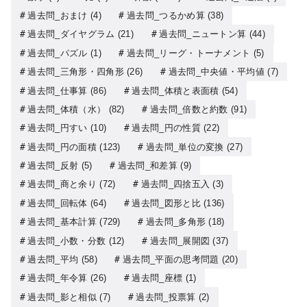
過去問_おまけ
(4)
過去問_つるかめ算
(38)
過去問_ダイヤグラム
(21)
過去問_ニュートン算
(44)
過去問_パズル
(1)
過去問_リーグ・トーナメント
(5)
過去問_三角形・四角形
(26)
過去問_中央値・平均値
(7)
過去問_仕事算
(86)
過去問_体積と表面積
(54)
過去問_体積（水）
(82)
過去問_倍数と約数
(91)
過去問_円すい
(10)
過去問_円の性質
(22)
過去問_円の面積
(123)
過去問_単位の変換
(27)
過去問_反射
(5)
過去問_和差算
(9)
過去問_商と余り
(72)
過去問_四捨五入
(3)
過去問_回転体
(64)
過去問_図形と比
(136)
過去問_基本計算
(729)
過去問_多角形
(18)
過去問_小数・分数
(12)
過去問_展開図
(37)
過去問_平均
(58)
過去問_平面の思考問題
(20)
過去問_年令算
(26)
過去問_座標
(1)
過去問_影と相似
(7)
過去問_投票算
(2)