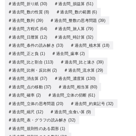
過去問_折り紙
(30)
過去問_損益算
(51)
過去問_数の性質
(8)
過去問_数の範囲
(6)
過去問_数列
(39)
過去問_整数の思考問題
(39)
過去問_方程式
(64)
過去問_旅人算
(79)
過去問_日暦算
(12)
過去問_時計算
(32)
過去問_条件の読み解き
(33)
過去問_植木算
(18)
過去問_正と負
(1)
過去問_歯車
(2)
過去問_比と割合
(113)
過去問_比と速さ
(39)
過去問_比例・反比例
(2)
過去問_流水算
(29)
過去問_消去算
(37)
過去問_濃度算
(130)
過去問_点の移動
(37)
過去問_相当算
(80)
過去問_確率
(2)
過去問_立体の切断
(61)
過去問_立体の思考問題
(20)
過去問_約束記号
(32)
過去問_縮尺
(12)
過去問_虫食い算
(9)
過去問_表・グラフの読み解き
(32)
過去問_規則性のある図形
(1)