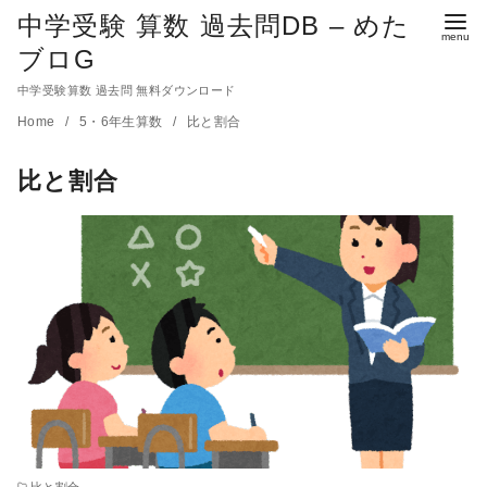
中学受験 算数 過去問DB – めた
ブロG
中学受験算数 過去問 無料ダウンロード
コ
Home
5・6年生算数
比と割合
ン
比と割合
テ
ン
ツ
へ
移
動
比と割合