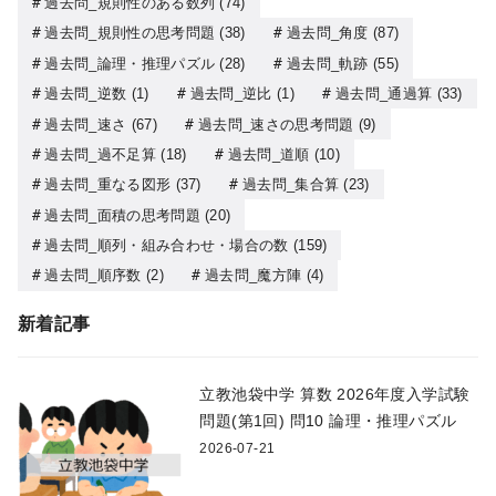
過去問_規則性のある数列
(74)
過去問_規則性の思考問題
(38)
過去問_角度
(87)
過去問_論理・推理パズル
(28)
過去問_軌跡
(55)
過去問_逆数
(1)
過去問_逆比
(1)
過去問_通過算
(33)
過去問_速さ
(67)
過去問_速さの思考問題
(9)
過去問_過不足算
(18)
過去問_道順
(10)
過去問_重なる図形
(37)
過去問_集合算
(23)
過去問_面積の思考問題
(20)
過去問_順列・組み合わせ・場合の数
(159)
過去問_順序数
(2)
過去問_魔方陣
(4)
新着記事
立教池袋中学 算数 2026年度入学試験
問題(第1回) 問10 論理・推理パズル
2026-07-21