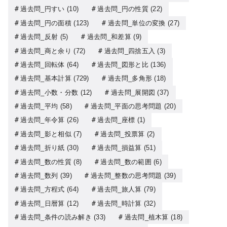
過去問_円すい
(10)
過去問_円の性質
(22)
過去問_円の面積
(123)
過去問_単位の変換
(27)
過去問_反射
(5)
過去問_和差算
(9)
過去問_商と余り
(72)
過去問_四捨五入
(3)
過去問_回転体
(64)
過去問_図形と比
(136)
過去問_基本計算
(729)
過去問_多角形
(18)
過去問_小数・分数
(12)
過去問_展開図
(37)
過去問_平均
(58)
過去問_平面の思考問題
(20)
過去問_年令算
(26)
過去問_座標
(1)
過去問_影と相似
(7)
過去問_投票算
(2)
過去問_折り紙
(30)
過去問_損益算
(51)
過去問_数の性質
(8)
過去問_数の範囲
(6)
過去問_数列
(39)
過去問_整数の思考問題
(39)
過去問_方程式
(64)
過去問_旅人算
(79)
過去問_日暦算
(12)
過去問_時計算
(32)
過去問_条件の読み解き
(33)
過去問_植木算
(18)