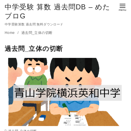
中学受験 算数 過去問DB – めた
ブロG
中学受験算数 過去問 無料ダウンロード
コ
Home
過去問_立体の切断
ン
過去問_立体の切断
テ
ン
ツ
へ
移
動
過去問_立体の切断