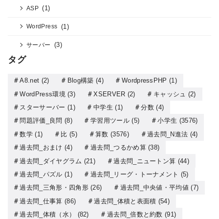
(1)
ASP
(1)
WordPress
(3)
サーバー
タグ
A8.net
(2)
Blog構築
(4)
WordpressPHP
(1)
WordPress環境
(3)
XSERVER
(2)
キャッシュ
(2)
スターサーバー
(1)
中学生
(1)
分数
(4)
問題評価_良問
(8)
学習用ツール
(5)
小学生
(3576)
数学
(1)
比
(5)
算数
(3576)
過去問_N進法
(4)
過去問_おまけ
(4)
過去問_つるかめ算
(38)
過去問_ダイヤグラム
(21)
過去問_ニュートン算
(44)
過去問_パズル
(1)
過去問_リーグ・トーナメント
(5)
過去問_三角形・四角形
(26)
過去問_中央値・平均値
(7)
過去問_仕事算
(86)
過去問_体積と表面積
(54)
過去問_体積（水）
(82)
過去問_倍数と約数
(91)