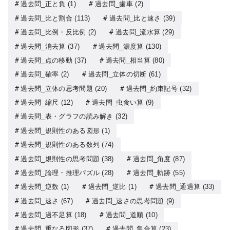
過去問_正と負
(1)
過去問_歯車
(2)
過去問_比と割合
(113)
過去問_比と速さ
(39)
過去問_比例・反比例
(2)
過去問_流水算
(29)
過去問_消去算
(37)
過去問_濃度算
(130)
過去問_点の移動
(37)
過去問_相当算
(80)
過去問_確率
(2)
過去問_立体の切断
(61)
過去問_立体の思考問題
(20)
過去問_約束記号
(32)
過去問_縮尺
(12)
過去問_虫食い算
(9)
過去問_表・グラフの読み解き
(32)
過去問_規則性のある図形
(1)
過去問_規則性のある数列
(74)
過去問_規則性の思考問題
(38)
過去問_角度
(87)
過去問_論理・推理パズル
(28)
過去問_軌跡
(55)
過去問_逆数
(1)
過去問_逆比
(1)
過去問_通過算
(33)
過去問_速さ
(67)
過去問_速さの思考問題
(9)
過去問_過不足算
(18)
過去問_道順
(10)
過去問_重なる図形
(37)
過去問_集合算
(23)