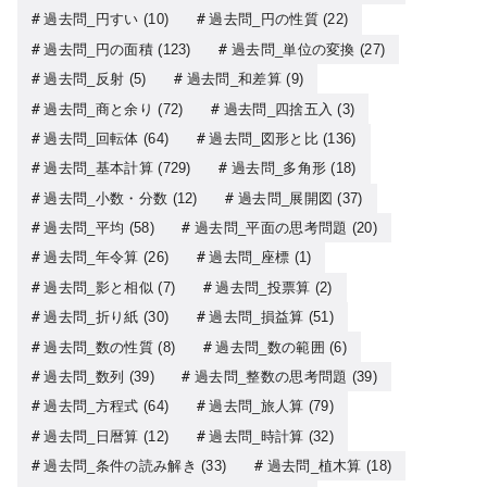
過去問_円すい
(10)
過去問_円の性質
(22)
過去問_円の面積
(123)
過去問_単位の変換
(27)
過去問_反射
(5)
過去問_和差算
(9)
過去問_商と余り
(72)
過去問_四捨五入
(3)
過去問_回転体
(64)
過去問_図形と比
(136)
過去問_基本計算
(729)
過去問_多角形
(18)
過去問_小数・分数
(12)
過去問_展開図
(37)
過去問_平均
(58)
過去問_平面の思考問題
(20)
過去問_年令算
(26)
過去問_座標
(1)
過去問_影と相似
(7)
過去問_投票算
(2)
過去問_折り紙
(30)
過去問_損益算
(51)
過去問_数の性質
(8)
過去問_数の範囲
(6)
過去問_数列
(39)
過去問_整数の思考問題
(39)
過去問_方程式
(64)
過去問_旅人算
(79)
過去問_日暦算
(12)
過去問_時計算
(32)
過去問_条件の読み解き
(33)
過去問_植木算
(18)