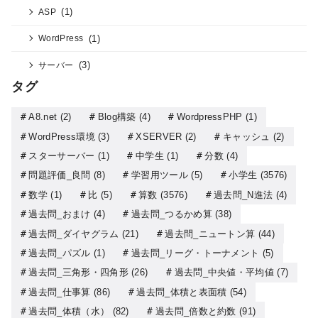
(1)
ASP
(1)
WordPress
(3)
サーバー
タグ
A8.net
(2)
Blog構築
(4)
WordpressPHP
(1)
WordPress環境
(3)
XSERVER
(2)
キャッシュ
(2)
スターサーバー
(1)
中学生
(1)
分数
(4)
問題評価_良問
(8)
学習用ツール
(5)
小学生
(3576)
数学
(1)
比
(5)
算数
(3576)
過去問_N進法
(4)
過去問_おまけ
(4)
過去問_つるかめ算
(38)
過去問_ダイヤグラム
(21)
過去問_ニュートン算
(44)
過去問_パズル
(1)
過去問_リーグ・トーナメント
(5)
過去問_三角形・四角形
(26)
過去問_中央値・平均値
(7)
過去問_仕事算
(86)
過去問_体積と表面積
(54)
過去問_体積（水）
(82)
過去問_倍数と約数
(91)