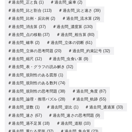
過去問_正と負
(1)
過去問_歯車
(2)
過去問_比と割合
(113)
過去問_比と速さ
(39)
過去問_比例・反比例
(2)
過去問_流水算
(29)
過去問_消去算
(37)
過去問_濃度算
(130)
過去問_点の移動
(37)
過去問_相当算
(80)
過去問_確率
(2)
過去問_立体の切断
(61)
過去問_立体の思考問題
(20)
過去問_約束記号
(32)
過去問_縮尺
(12)
過去問_虫食い算
(9)
過去問_表・グラフの読み解き
(32)
過去問_規則性のある図形
(1)
過去問_規則性のある数列
(74)
過去問_規則性の思考問題
(38)
過去問_角度
(87)
過去問_論理・推理パズル
(28)
過去問_軌跡
(55)
過去問_逆数
(1)
過去問_逆比
(1)
過去問_通過算
(33)
過去問_速さ
(67)
過去問_速さの思考問題
(9)
過去問_過不足算
(18)
過去問_道順
(10)
過去問_重なる図形
(37)
過去問_集合算
(23)