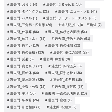
過去問_おまけ
(4)
過去問_つるかめ算
(38)
過去問_ダイヤグラム
(21)
過去問_ニュートン算
(44)
過去問_パズル
(1)
過去問_リーグ・トーナメント
(5)
過去問_三角形・四角形
(26)
過去問_中央値・平均値
(7)
過去問_仕事算
(86)
過去問_体積と表面積
(54)
過去問_体積（水）
(82)
過去問_倍数と約数
(91)
過去問_円すい
(10)
過去問_円の性質
(22)
過去問_円の面積
(123)
過去問_単位の変換
(27)
過去問_反射
(5)
過去問_和差算
(9)
過去問_商と余り
(72)
過去問_四捨五入
(3)
過去問_回転体
(64)
過去問_図形と比
(136)
過去問_基本計算
(729)
過去問_多角形
(18)
過去問_小数・分数
(12)
過去問_展開図
(37)
過去問_平均
(58)
過去問_平面の思考問題
(20)
過去問_年令算
(26)
過去問_座標
(1)
過去問_影と相似
(7)
過去問_投票算
(2)