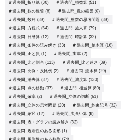
過去問_折り紙
(30)
過去問_損益算
(51)
過去問_数の性質
(8)
過去問_数の範囲
(6)
過去問_数列
(39)
過去問_整数の思考問題
(39)
過去問_方程式
(64)
過去問_旅人算
(79)
過去問_日暦算
(12)
過去問_時計算
(32)
過去問_条件の読み解き
(33)
過去問_植木算
(18)
過去問_正と負
(1)
過去問_歯車
(2)
過去問_比と割合
(113)
過去問_比と速さ
(39)
過去問_比例・反比例
(2)
過去問_流水算
(29)
過去問_消去算
(37)
過去問_濃度算
(130)
過去問_点の移動
(37)
過去問_相当算
(80)
過去問_確率
(2)
過去問_立体の切断
(61)
過去問_立体の思考問題
(20)
過去問_約束記号
(32)
過去問_縮尺
(12)
過去問_虫食い算
(9)
過去問_表・グラフの読み解き
(32)
過去問_規則性のある図形
(1)
過去問_規則性のある数列
(74)