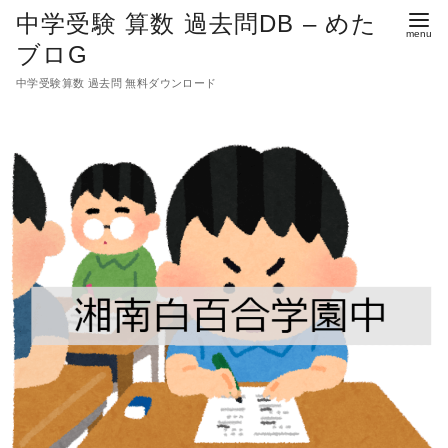
中学受験 算数 過去問DB – めた
ブロG
中学受験算数 過去問 無料ダウンロード
コ
ン
テ
ン
ツ
へ
移
動