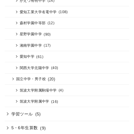
かえつ有明中学
(14)
愛知工業大学名電中学
(108)
森村学園中等部
(12)
星野学園中学
(90)
湘南学園中学
(17)
愛知中学
(61)
関西大学北陽中学
(40)
(20)
国立中学・男子校
筑波大学附属駒場中学
(4)
筑波大学附属中学
(16)
学習ツール
(5)
5・6年生算数
(9)