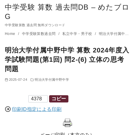
中学受験 算数 過去問DB – めたブロ
G
中学受験算数 過去問 無料ダウンロード
コ
Home
中学受験算数過去問
私立中学・男子校
明治大学付属中野中学
ン
明治大学付属中野中学 算数 2024年度入
テ
ン
学試験問題(第1回) 問2-(6) 立体の思考
ツ
問題
へ
2025-07-24
明治大学付属中野中学
移
動
印刷ID
コピー
印刷ID指定による印刷
ページ印刷（本文のみ）