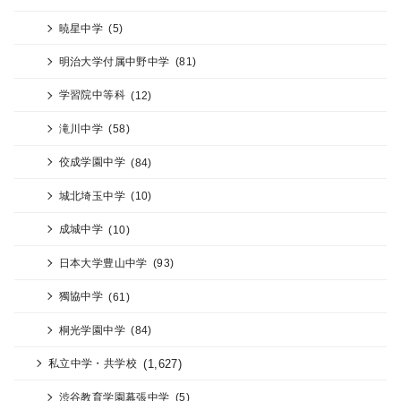
暁星中学
(5)
明治大学付属中野中学
(81)
学習院中等科
(12)
滝川中学
(58)
佼成学園中学
(84)
城北埼玉中学
(10)
成城中学
(10)
日本大学豊山中学
(93)
獨協中学
(61)
桐光学園中学
(84)
(1,627)
私立中学・共学校
渋谷教育学園幕張中学
(5)