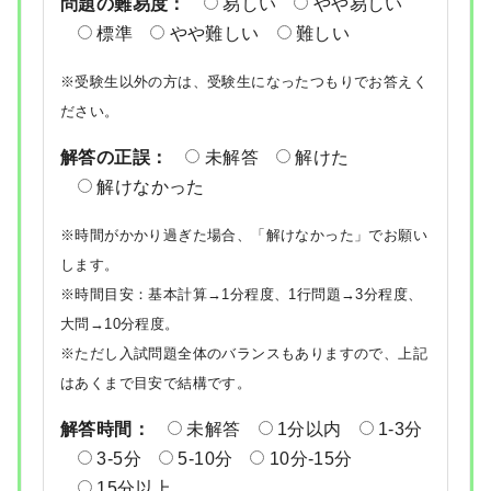
問題の難易度：
易しい
やや易しい
標準
やや難しい
難しい
※受験生以外の方は、受験生になったつもりでお答えく
ださい。
解答の正誤：
未解答
解けた
解けなかった
※時間がかかり過ぎた場合、「解けなかった」でお願い
します。
※時間目安：基本計算→1分程度、1行問題→3分程度、
大問→10分程度。
※ただし入試問題全体のバランスもありますので、上記
はあくまで目安で結構です。
解答時間：
未解答
1分以内
1-3分
3-5分
5-10分
10分-15分
15分以上