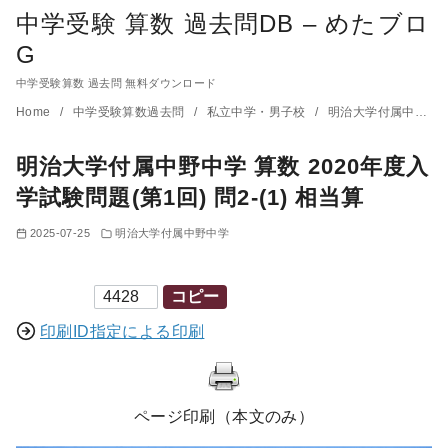
中学受験 算数 過去問DB – めたブロ
G
中学受験算数 過去問 無料ダウンロード
コ
Home
中学受験算数過去問
私立中学・男子校
明治大学付属中野中学
ン
明治大学付属中野中学 算数 2020年度入
テ
ン
学試験問題(第1回) 問2-(1) 相当算
ツ
2025-07-25
明治大学付属中野中学
へ
移
印刷ID
コピー
動
印刷ID指定による印刷
ページ印刷（本文のみ）