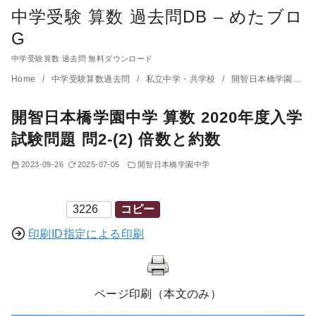
中学受験 算数 過去問DB – めたブロ
G
中学受験算数 過去問 無料ダウンロード
コ
Home
中学受験算数過去問
私立中学・共学校
開智日本橋学園中学
ン
開智日本橋学園中学 算数 2020年度入学
テ
ン
試験問題 問2-(2) 倍数と約数
ツ
2023-09-26
2025-07-05
開智日本橋学園中学
へ
移
印刷ID
コピー
動
印刷ID指定による印刷
ページ印刷（本文のみ）