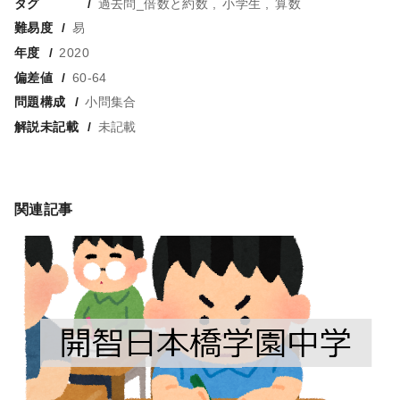
タグ
過去問_倍数と約数
小学生
算数
難易度
易
年度
2020
偏差値
60-64
問題構成
小問集合
解説未記載
未記載
関連記事