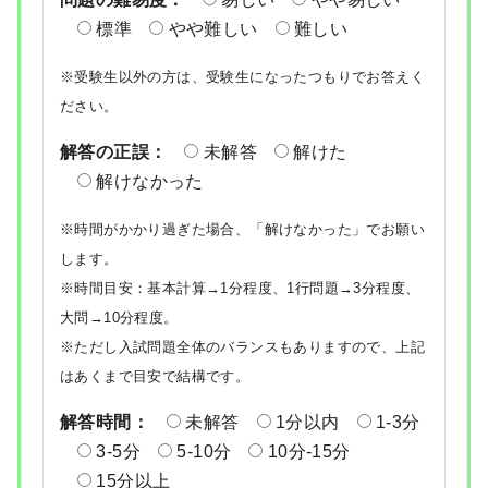
標準
やや難しい
難しい
※受験生以外の方は、受験生になったつもりでお答えく
ださい。
解答の正誤：
未解答
解けた
解けなかった
※時間がかかり過ぎた場合、「解けなかった」でお願い
します。
※時間目安：基本計算→1分程度、1行問題→3分程度、
大問→10分程度。
※ただし入試問題全体のバランスもありますので、上記
はあくまで目安で結構です。
解答時間：
未解答
1分以内
1-3分
3-5分
5-10分
10分-15分
15分以上