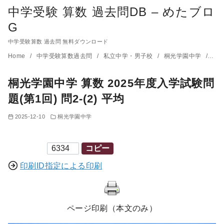
中学受験 算数 過去問DB – めたブロ
G
中学受験算数 過去問 無料ダウンロード
コ
Home
中学受験算数過去問
私立中学・男子校
桐光学園中学
桐光
ン
桐光学園中学 算数 2025年度入学試験問
テ
ン
題(第1回) 問2-(2) 平均
ツ
2025-12-10
桐光学園中学
へ
移
印刷ID
コピー
動
印刷ID指定による印刷
ページ印刷（本文のみ）