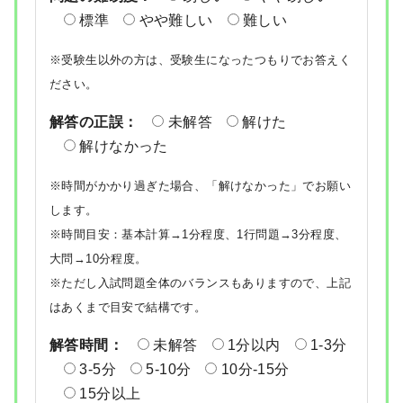
標準
やや難しい
難しい
※受験生以外の方は、受験生になったつもりでお答えく
ださい。
解答の正誤：
未解答
解けた
解けなかった
※時間がかかり過ぎた場合、「解けなかった」でお願い
します。
※時間目安：基本計算→1分程度、1行問題→3分程度、
大問→10分程度。
※ただし入試問題全体のバランスもありますので、上記
はあくまで目安で結構です。
解答時間：
未解答
1分以内
1-3分
3-5分
5-10分
10分-15分
15分以上