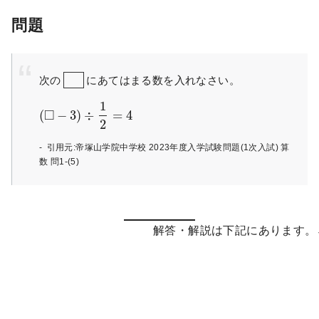
問題
次の
にあてはまる数を入れなさい。
1
□
(
−
3
)
÷
=
4
2
引用元:帝塚山学院中学校 2023年度入学試験問題(1次入試) 算
数 問1-(5)