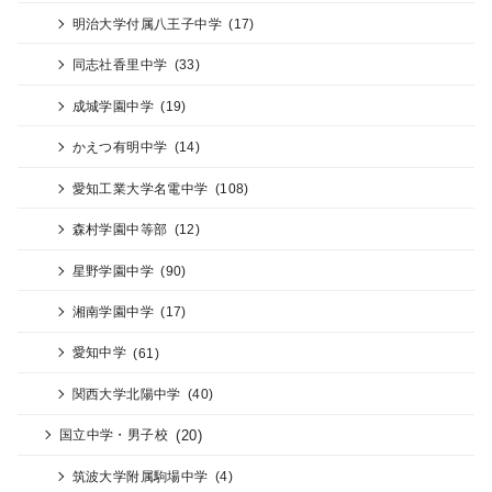
明治大学付属八王子中学
(17)
同志社香里中学
(33)
成城学園中学
(19)
かえつ有明中学
(14)
愛知工業大学名電中学
(108)
森村学園中等部
(12)
星野学園中学
(90)
湘南学園中学
(17)
愛知中学
(61)
関西大学北陽中学
(40)
(20)
国立中学・男子校
筑波大学附属駒場中学
(4)