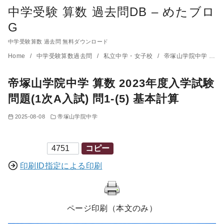
中学受験 算数 過去問DB – めたブロ
G
中学受験算数 過去問 無料ダウンロード
コ
Home
中学受験算数過去問
私立中学・女子校
帝塚山学院中学
帝
ン
帝塚山学院中学 算数 2023年度入学試験
テ
ン
問題(1次A入試) 問1-(5) 基本計算
ツ
2025-08-08
帝塚山学院中学
へ
移
印刷ID
コピー
動
印刷ID指定による印刷
ページ印刷（本文のみ）