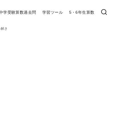
中学受験算数過去問
学習ツール
5・6年生算数
み解き