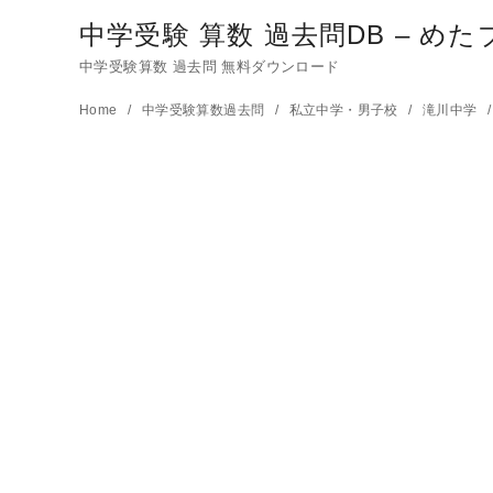
中学受験 算数 過去問DB – めた
中学受験算数 過去問 無料ダウンロード
コ
Home
中学受験算数過去問
私立中学・男子校
滝川中学
ン
テ
ン
ツ
へ
移
動