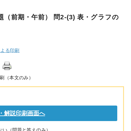
題（前期・午前） 問2-(3) 表・グラフの
による印刷
刷（本文のみ）
刷
ない（問題と答えのみ）