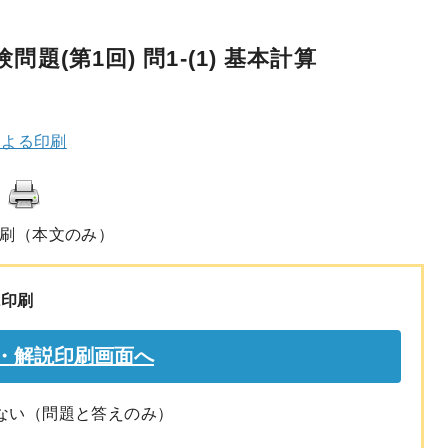
題(第1回) 問1-(1) 基本計算
による印刷
刷（本文のみ）
説印刷
ない（問題と答えのみ）