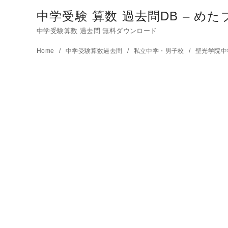
中学受験 算数 過去問DB – めた
中学受験算数 過去問 無料ダウンロード
コ
Home
中学受験算数過去問
私立中学・男子校
聖光学院
ン
テ
ン
ツ
へ
移
動