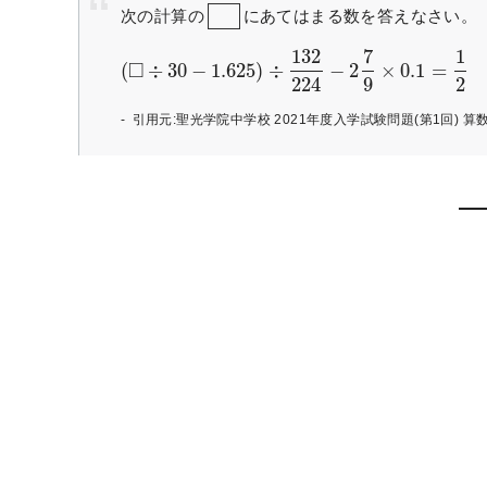
次の計算の
にあてはまる数を答えなさい。
132
7
1
□
(
÷
30
−
1.625
)
÷
−
2
×
0.1
=
224
9
2
引用元:聖光学院中学校 2021年度入学試験問題(第1回) 算数 問