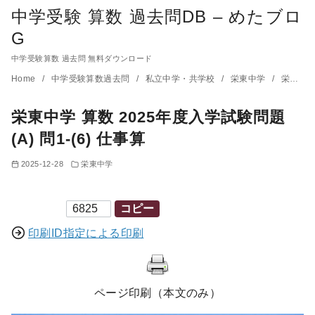
中学受験 算数 過去問DB – めたブロ
G
中学受験算数 過去問 無料ダウンロード
コ
Home
中学受験算数過去問
私立中学・共学校
栄東中学
栄東中学 算数 2025年度入学試験問題(A) 問1-(6) 仕事算
ン
栄東中学 算数 2025年度入学試験問題
テ
ン
(A) 問1-(6) 仕事算
ツ
2025-12-28
栄東中学
へ
移
印刷ID
コピー
動
印刷ID指定による印刷
ページ印刷（本文のみ）