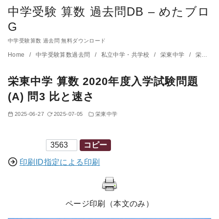
中学受験 算数 過去問DB – めたブロ
G
中学受験算数 過去問 無料ダウンロード
コ
Home
中学受験算数過去問
私立中学・共学校
栄東中学
栄東中学 算数 2020年度入学試験問題(A) 問3 比と速さ
ン
栄東中学 算数 2020年度入学試験問題
テ
ン
(A) 問3 比と速さ
ツ
2025-06-27
2025-07-05
栄東中学
へ
移
印刷ID
コピー
動
印刷ID指定による印刷
ページ印刷（本文のみ）