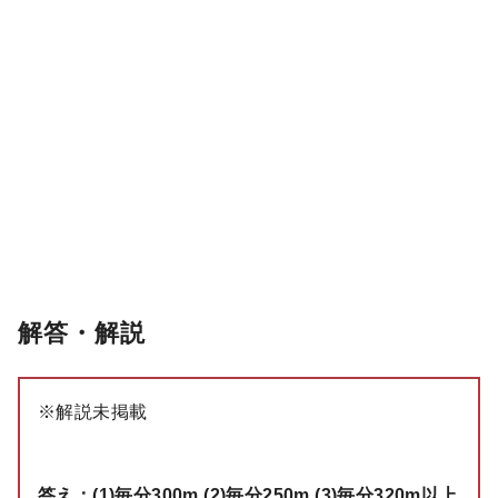
解答・解説
※解説未掲載
答え：(1)毎分300m (2)毎分250m (3)毎分320m以上