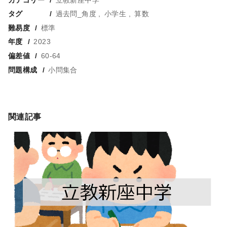
タグ
過去問_角度
小学生
算数
難易度
標準
年度
2023
偏差値
60-64
問題構成
小問集合
関連記事