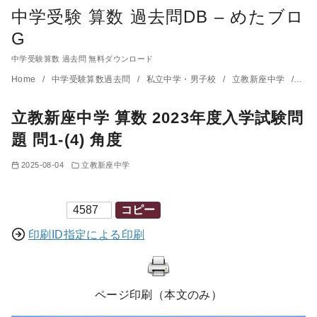
中学受験 算数 過去問DB – めたブロ
G
中学受験算数 過去問 無料ダウンロード
コ
Home
中学受験算数過去問
私立中学・男子校
立教新座中学
立教
ン
立教新座中学 算数 2023年度入学試験問
テ
ン
題 問1-(4) 角度
ツ
2025-08-04
立教新座中学
へ
移
印刷ID
コピー
動
印刷ID指定による印刷
ページ印刷（本文のみ）