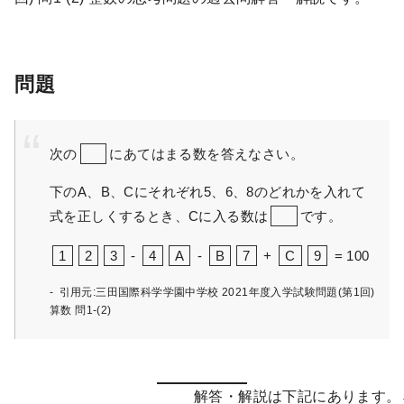
問題
次の
にあてはまる数を答えなさい。
下のA、B、Cにそれぞれ5、6、8のどれかを入れて
式を正しくするとき、Cに入る数は
です。
1
2
3
-
4
A
-
B
7
+
C
9
= 100
引用元:三田国際科学学園中学校 2021年度入学試験問題(第1回)
算数 問1-(2)