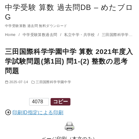
中学受験 算数 過去問DB – めたブロ
G
中学受験算数 過去問 無料ダウンロード
コ
Home
中学受験算数過去問
私立中学・共学校
三田国際科学学園中学
ン
三田国際科学学園中学 算数 2021年度入
テ
ン
学試験問題(第1回) 問1-(2) 整数の思考
ツ
問題
へ
2025-07-14
三田国際科学学園中学
移
動
印刷ID
コピー
印刷ID指定による印刷
ページ印刷（本文のみ）