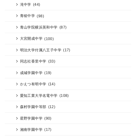
滝中学
(44)
青稜中学
(98)
青山学院横浜英和中学
(87)
大宮開成中学
(100)
明治大学付属八王子中学
(17)
同志社香里中学
(33)
成城学園中学
(19)
かえつ有明中学
(14)
愛知工業大学名電中学
(108)
森村学園中等部
(12)
星野学園中学
(90)
湘南学園中学
(17)