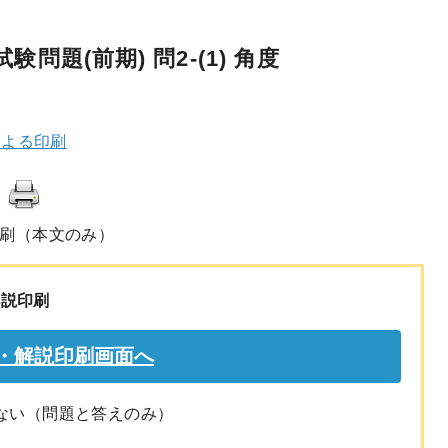
問題(前期) 問2-(1) 角度
による印刷
刷（本文のみ）
解説印刷
ない（問題と答えのみ）