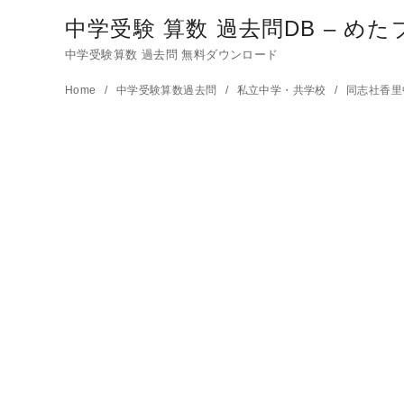
中学受験 算数 過去問DB – めた
中学受験算数 過去問 無料ダウンロード
コ
Home
中学受験算数過去問
私立中学・共学校
同志社香
ン
テ
ン
ツ
へ
移
動