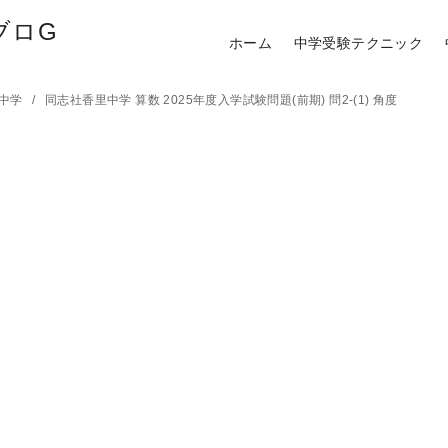
ブロG
ホーム
中学受験テクニック
里中学
同志社香里中学 算数 2025年度入学試験問題(前期) 問2-(1) 角度