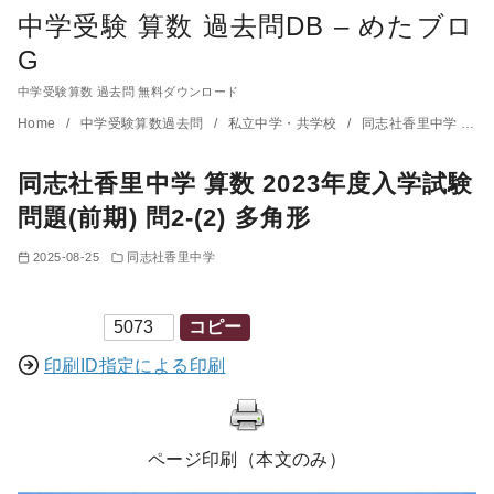
中学受験 算数 過去問DB – めたブロ
G
中学受験算数 過去問 無料ダウンロード
コ
Home
中学受験算数過去問
私立中学・共学校
同志社香里中学
同
ン
同志社香里中学 算数 2023年度入学試験
テ
ン
問題(前期) 問2-(2) 多角形
ツ
2025-08-25
同志社香里中学
へ
移
印刷ID
コピー
動
印刷ID指定による印刷
ページ印刷（本文のみ）