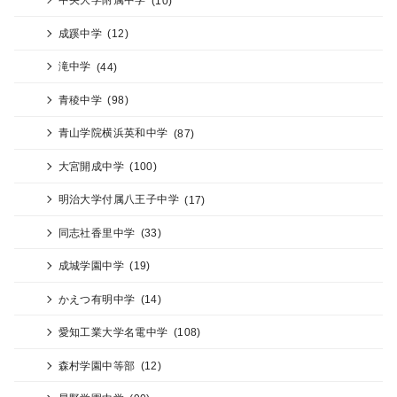
成蹊中学
(12)
滝中学
(44)
青稜中学
(98)
青山学院横浜英和中学
(87)
大宮開成中学
(100)
明治大学付属八王子中学
(17)
同志社香里中学
(33)
成城学園中学
(19)
かえつ有明中学
(14)
愛知工業大学名電中学
(108)
森村学園中等部
(12)