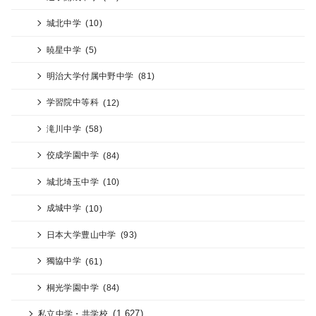
城北中学
(10)
暁星中学
(5)
明治大学付属中野中学
(81)
学習院中等科
(12)
滝川中学
(58)
佼成学園中学
(84)
城北埼玉中学
(10)
成城中学
(10)
日本大学豊山中学
(93)
獨協中学
(61)
桐光学園中学
(84)
(1,627)
私立中学・共学校