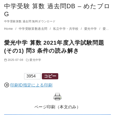
中学受験 算数 過去問DB – めたブロ
G
中学受験算数 過去問 無料ダウンロード
コ
Home
中学受験算数過去問
私立中学・共学校
愛光中学
愛光中学 算数 2021年度入学試験問題(その1) 問3 条件の読み解き
ン
愛光中学 算数 2021年度入学試験問題
テ
ン
(その1) 問3 条件の読み解き
ツ
2025-07-08
愛光中学
へ
移
印刷ID
コピー
動
印刷ID指定による印刷
ページ印刷（本文のみ）