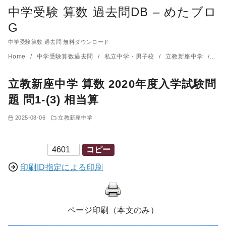
中学受験 算数 過去問DB – めたブロ
G
中学受験算数 過去問 無料ダウンロード
コ
Home
中学受験算数過去問
私立中学・男子校
立教新座中学
立教
ン
立教新座中学 算数 2020年度入学試験問
テ
ン
題 問1-(3) 相当算
ツ
2025-08-06
立教新座中学
へ
移
印刷ID
コピー
動
印刷ID指定による印刷
ページ印刷（本文のみ）