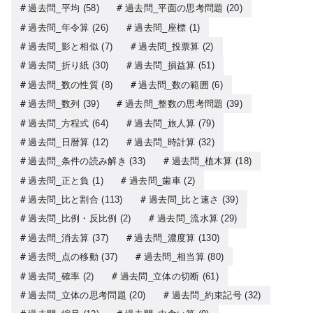
過去問_平均
(58)
過去問_平面の思考問題
(20)
過去問_年令算
(26)
過去問_座標
(1)
過去問_影と相似
(7)
過去問_投票算
(2)
過去問_折り紙
(30)
過去問_損益算
(51)
過去問_数の性質
(8)
過去問_数の範囲
(6)
過去問_数列
(39)
過去問_整数の思考問題
(39)
過去問_方程式
(64)
過去問_旅人算
(79)
過去問_日暦算
(12)
過去問_時計算
(32)
過去問_条件の読み解き
(33)
過去問_植木算
(18)
過去問_正と負
(1)
過去問_歯車
(2)
過去問_比と割合
(113)
過去問_比と速さ
(39)
過去問_比例・反比例
(2)
過去問_流水算
(29)
過去問_消去算
(37)
過去問_濃度算
(130)
過去問_点の移動
(37)
過去問_相当算
(80)
過去問_確率
(2)
過去問_立体の切断
(61)
過去問_立体の思考問題
(20)
過去問_約束記号
(32)