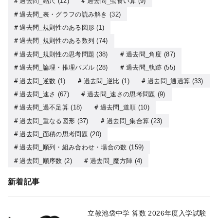
過去問_縮尺
(12)
過去問_虫食い算
(9)
過去問_表・グラフの読み解き
(32)
過去問_規則性のある図形
(1)
過去問_規則性のある数列
(74)
過去問_規則性の思考問題
(38)
過去問_角度
(87)
過去問_論理・推理パズル
(28)
過去問_軌跡
(55)
過去問_逆数
(1)
過去問_逆比
(1)
過去問_通過算
(33)
過去問_速さ
(67)
過去問_速さの思考問題
(9)
過去問_過不足算
(18)
過去問_道順
(10)
過去問_重なる図形
(37)
過去問_集合算
(23)
過去問_面積の思考問題
(20)
過去問_順列・組み合わせ・場合の数
(159)
過去問_順序数
(2)
過去問_魔方陣
(4)
新着記事
立教池袋中学 算数 2026年度入学試験