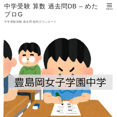
中学受験 算数 過去問DB – めた
ブロG
中学受験算数 過去問 無料ダウンロード
コ
ン
テ
ン
ツ
へ
移
動