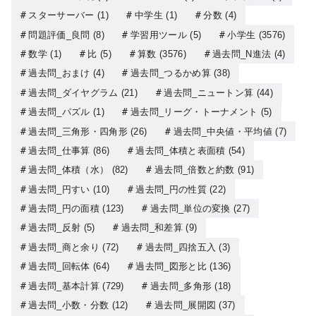
スターサーバー
(1)
中学生
(1)
分数
(4)
問題評価_良問
(8)
学習用ツール
(5)
小学生
(3576)
数学
(1)
比
(5)
算数
(3576)
過去問_N進法
(4)
過去問_おまけ
(4)
過去問_つるかめ算
(38)
過去問_ダイヤグラム
(21)
過去問_ニュートン算
(44)
過去問_パズル
(1)
過去問_リーグ・トーナメント
(5)
過去問_三角形・四角形
(26)
過去問_中央値・平均値
(7)
過去問_仕事算
(86)
過去問_体積と表面積
(54)
過去問_体積（水）
(82)
過去問_倍数と約数
(91)
過去問_円すい
(10)
過去問_円の性質
(22)
過去問_円の面積
(123)
過去問_単位の変換
(27)
過去問_反射
(5)
過去問_和差算
(9)
過去問_商と余り
(72)
過去問_四捨五入
(3)
過去問_回転体
(64)
過去問_図形と比
(136)
過去問_基本計算
(729)
過去問_多角形
(18)
過去問_小数・分数
(12)
過去問_展開図
(37)