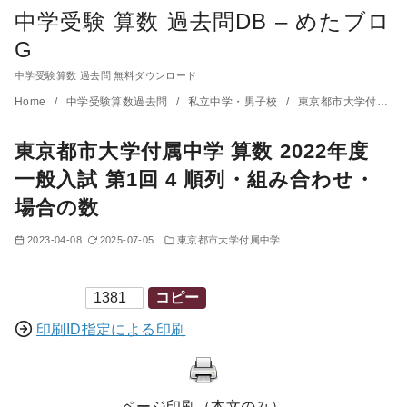
中学受験 算数 過去問DB – めたブロ
G
中学受験算数 過去問 無料ダウンロード
コ
Home
中学受験算数過去問
私立中学・男子校
東京都市大学付属中学
ン
東京都市大学付属中学 算数 2022年度
テ
ン
一般入試 第1回 4 順列・組み合わせ・
ツ
場合の数
へ
2023-04-08
2025-07-05
東京都市大学付属中学
移
動
印刷ID
コピー
印刷ID指定による印刷
ページ印刷（本文のみ）