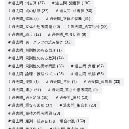
過去問_消去算
(37)
過去問_濃度算
(130)
過去問_点の移動
(37)
過去問_相当算
(80)
過去問_確率
(2)
過去問_立体の切断
(61)
過去問_立体の思考問題
(20)
過去問_約束記号
(32)
過去問_縮尺
(12)
過去問_虫食い算
(9)
過去問_表・グラフの読み解き
(32)
過去問_規則性のある図形
(1)
過去問_規則性のある数列
(74)
過去問_規則性の思考問題
(38)
過去問_角度
(87)
過去問_論理・推理パズル
(28)
過去問_軌跡
(55)
過去問_逆数
(1)
過去問_逆比
(1)
過去問_通過算
(33)
過去問_速さ
(67)
過去問_速さの思考問題
(9)
過去問_過不足算
(18)
過去問_道順
(10)
過去問_重なる図形
(37)
過去問_集合算
(23)
過去問_面積の思考問題
(20)
過去問_順列・組み合わせ・場合の数
(159)