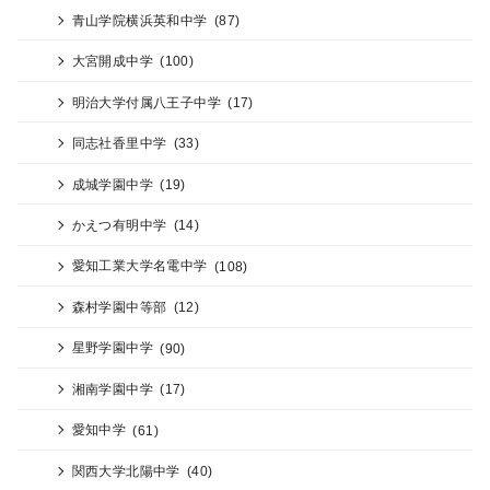
青山学院横浜英和中学
(87)
大宮開成中学
(100)
明治大学付属八王子中学
(17)
同志社香里中学
(33)
成城学園中学
(19)
かえつ有明中学
(14)
愛知工業大学名電中学
(108)
森村学園中等部
(12)
星野学園中学
(90)
湘南学園中学
(17)
愛知中学
(61)
関西大学北陽中学
(40)