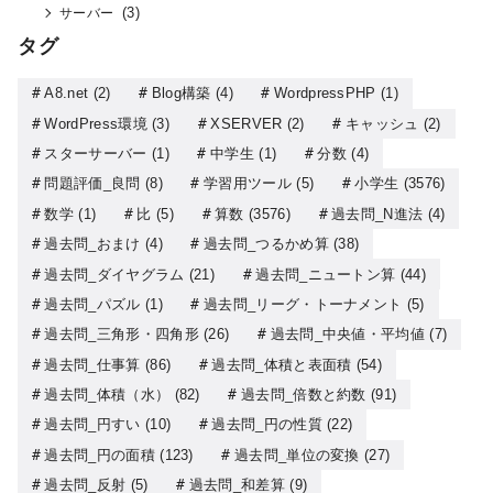
(3)
サーバー
タグ
A8.net
(2)
Blog構築
(4)
WordpressPHP
(1)
WordPress環境
(3)
XSERVER
(2)
キャッシュ
(2)
スターサーバー
(1)
中学生
(1)
分数
(4)
問題評価_良問
(8)
学習用ツール
(5)
小学生
(3576)
数学
(1)
比
(5)
算数
(3576)
過去問_N進法
(4)
過去問_おまけ
(4)
過去問_つるかめ算
(38)
過去問_ダイヤグラム
(21)
過去問_ニュートン算
(44)
過去問_パズル
(1)
過去問_リーグ・トーナメント
(5)
過去問_三角形・四角形
(26)
過去問_中央値・平均値
(7)
過去問_仕事算
(86)
過去問_体積と表面積
(54)
過去問_体積（水）
(82)
過去問_倍数と約数
(91)
過去問_円すい
(10)
過去問_円の性質
(22)
過去問_円の面積
(123)
過去問_単位の変換
(27)
過去問_反射
(5)
過去問_和差算
(9)