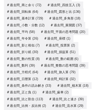
過去問_商と余り
(72)
過去問_四捨五入
(3)
過去問_回転体
(64)
過去問_図形と比
(136)
過去問_基本計算
(729)
過去問_多角形
(18)
過去問_小数・分数
(12)
過去問_展開図
(37)
過去問_平均
(58)
過去問_平面の思考問題
(20)
過去問_年令算
(26)
過去問_座標
(1)
過去問_影と相似
(7)
過去問_投票算
(2)
過去問_折り紙
(30)
過去問_損益算
(51)
過去問_数の性質
(8)
過去問_数の範囲
(6)
過去問_数列
(39)
過去問_整数の思考問題
(39)
過去問_方程式
(64)
過去問_旅人算
(79)
過去問_日暦算
(12)
過去問_時計算
(32)
過去問_条件の読み解き
(33)
過去問_植木算
(18)
過去問_正と負
(1)
過去問_歯車
(2)
過去問_比と割合
(113)
過去問_比と速さ
(39)
過去問_比例・反比例
(2)
過去問_流水算
(29)