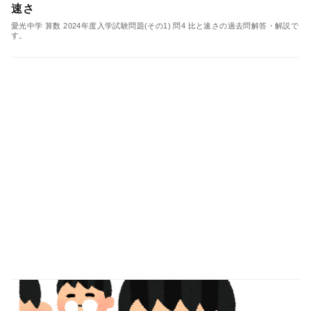
速さ
愛光中学 算数 2024年度入学試験問題(その1) 問4 比と速さの過去問解答・解説で
す。