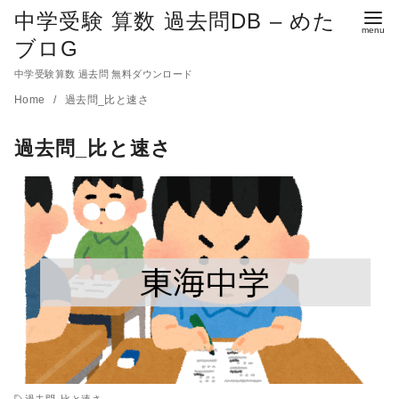
中学受験 算数 過去問DB – めた
ブロG
中学受験算数 過去問 無料ダウンロード
コ
Home
過去問_比と速さ
ン
過去問_比と速さ
テ
ン
ツ
へ
移
動
過去問_比と速さ