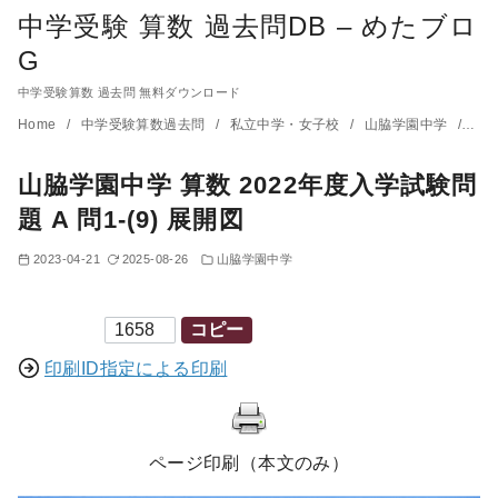
中学受験 算数 過去問DB – めたブロ
G
中学受験算数 過去問 無料ダウンロード
コ
Home
中学受験算数過去問
私立中学・女子校
山脇学園中学
山脇
ン
山脇学園中学 算数 2022年度入学試験問
テ
ン
題 A 問1-(9) 展開図
ツ
2023-04-21
2025-08-26
山脇学園中学
へ
移
印刷ID
コピー
動
印刷ID指定による印刷
ページ印刷（本文のみ）