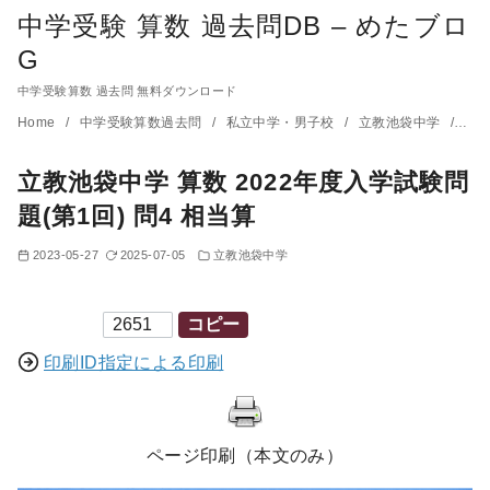
中学受験 算数 過去問DB – めたブロ
G
中学受験算数 過去問 無料ダウンロード
コ
Home
中学受験算数過去問
私立中学・男子校
立教池袋中学
立教
ン
立教池袋中学 算数 2022年度入学試験問
テ
ン
題(第1回) 問4 相当算
ツ
2023-05-27
2025-07-05
立教池袋中学
へ
移
印刷ID
コピー
動
印刷ID指定による印刷
ページ印刷（本文のみ）