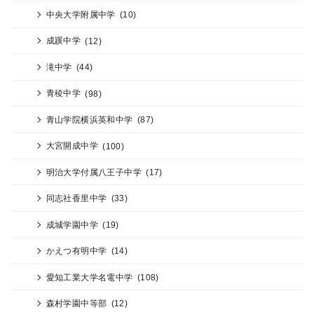
中央大学附属中学
(10)
成蹊中学
(12)
滝中学
(44)
青稜中学
(98)
青山学院横浜英和中学
(87)
大宮開成中学
(100)
明治大学付属八王子中学
(17)
同志社香里中学
(33)
成城学園中学
(19)
かえつ有明中学
(14)
愛知工業大学名電中学
(108)
森村学園中等部
(12)