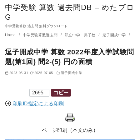
中学受験 算数 過去問DB – めたブロ
G
中学受験算数 過去問 無料ダウンロード
コ
Home
中学受験算数過去問
私立中学・男子校
逗子開成中学
逗子
ン
逗子開成中学 算数 2022年度入学試験問
テ
ン
題(第1回) 問2-(5) 円の面積
ツ
2023-05-31
2025-07-05
逗子開成中学
へ
移
印刷ID
コピー
動
印刷ID指定による印刷
ページ印刷（本文のみ）