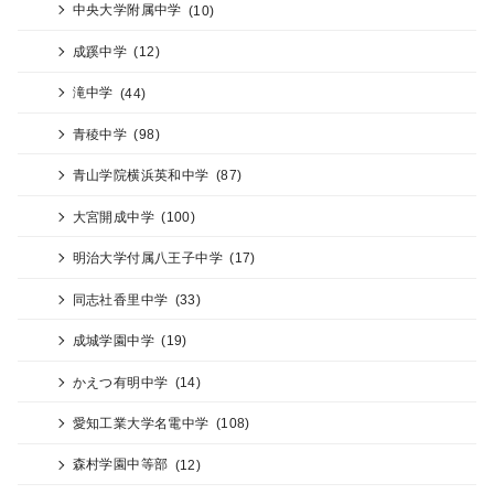
中央大学附属中学
(10)
成蹊中学
(12)
滝中学
(44)
青稜中学
(98)
青山学院横浜英和中学
(87)
大宮開成中学
(100)
明治大学付属八王子中学
(17)
同志社香里中学
(33)
成城学園中学
(19)
かえつ有明中学
(14)
愛知工業大学名電中学
(108)
森村学園中等部
(12)