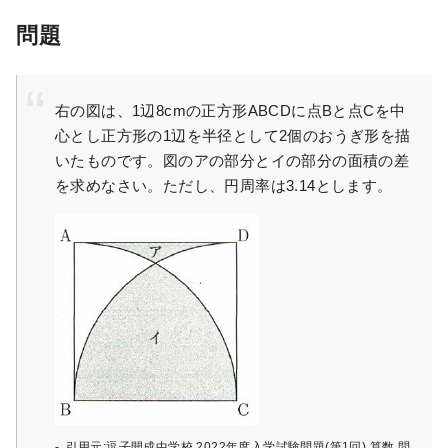
問題
右の図は、1辺8cmの正方形ABCDに点Bと点Cを中
心とし正方形の1辺を半径として2個のおうぎ形を描
いたものです。図のアの部分とイの部分の面積の差
を求めなさい。ただし、円周率は3.14とします。
引用元:逗子開成中学校 2022年度入学試験問題(第1回) 算数 問