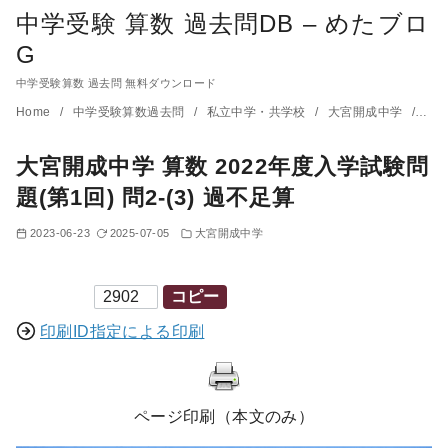
中学受験 算数 過去問DB – めたブロ
G
中学受験算数 過去問 無料ダウンロード
コ
Home
中学受験算数過去問
私立中学・共学校
大宮開成中学
大宮
ン
大宮開成中学 算数 2022年度入学試験問
テ
ン
題(第1回) 問2-(3) 過不足算
ツ
2023-06-23
2025-07-05
大宮開成中学
へ
移
印刷ID
コピー
動
印刷ID指定による印刷
ページ印刷（本文のみ）